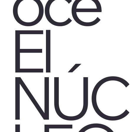
oce
El
NÚC