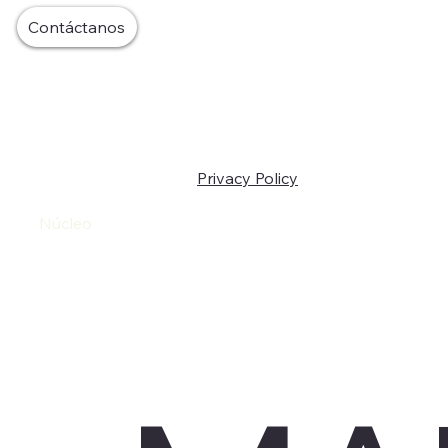
Contáctanos
Privacy Policy
Home
Nosotros
Núcleo
LATAM
Eventos B2B
Servicios
Portafolio