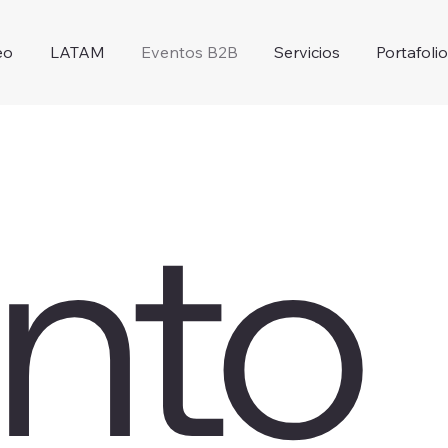
eo
LATAM
Eventos B2B
Servicios
Portafoli
nto