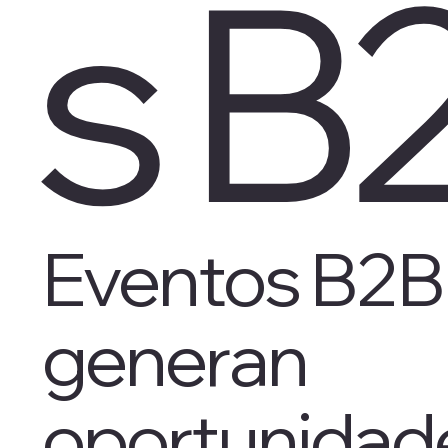
s B
Eventos B2B
generan
oportunidad