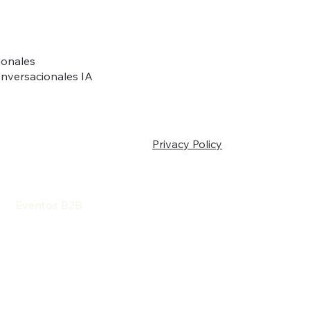
ionales
nversacionales IA
Privacy Policy
Home
Nosotros
Núcleo
LATAM
Eventos B2B
Servicios
Portafolio