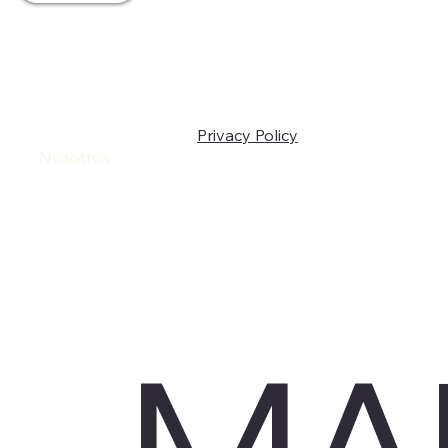
Privacy Policy
Home
Nosotros
Núcleo
LATAM
Eventos B2B
Servicios
Portafolio